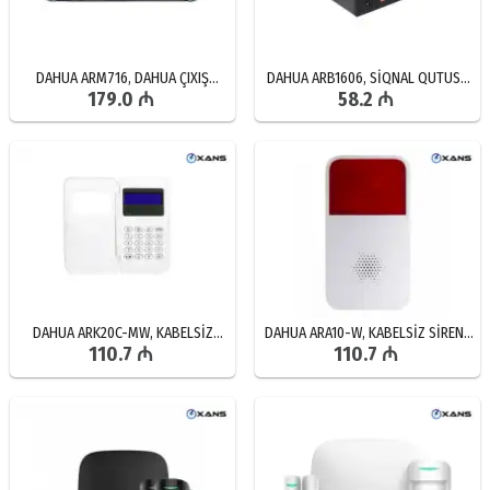
DAHUA ARM716, DAHUA ÇIXIŞ
DAHUA ARB1606, SİQNAL QUTUSU
179.0 ₼
58.2 ₼
GENİŞLƏNDİRMƏ MODULU, ARM716
İNTERFEYSİ, RS-485 ƏLAQƏ
QİYMƏTİ, DAHUA MODUL SATIŞI VƏ
MODULU, DAHUA SİQNAL NƏZARƏT
QURAŞDIRILMASI
QUTUSU CİHAZI
DAHUA ARK20C-MW, KABELSİZ
DAHUA ARA10-W, KABELSİZ SİRENA
110.7 ₼
110.7 ₼
SİQNAL KLAVİATURASI, SİMSİZ
SİQNALİZASİYA, İKİTƏRƏFLİ
DEDEKTOR SATIŞI, KABELSİZ
SİQNALİZASİYA SATIŞI, UCUZ
SİQNALİZASİYA SATIŞI
SİQNALİZASİYA QİYMƏTİ