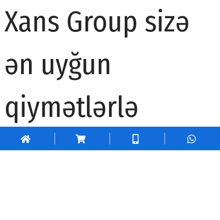
Xans Group sizə
ən uyğun
qiymətlərlə
dünya
brendlərinin