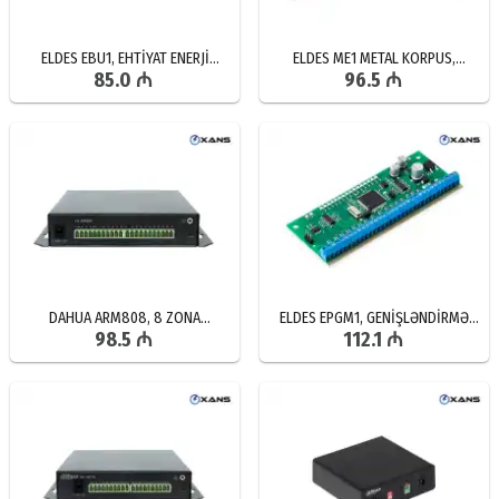
ELDES EBU1, EHTİYAT ENERJİ
ELDES ME1 METAL KORPUS,
85.0 ₼
96.5 ₼
TƏCHİZATI, ELEKTRON
SİQNALİZASİYALAR ÜÇÜN METAL
AVADANLIQLAR ÜÇÜN ENERJİ
KORPUS, SUYADAVAMLI METAL
TƏCHİZATI, ELDES AKSESUAR SATIŞI
KORPUS SATIŞI
DAHUA ARM808, 8 ZONA
ELDES EPGM1, GENİŞLƏNDİRMƏ
98.5 ₼
112.1 ₼
GENİŞLƏNDİRMƏ MODULU,
MODULU, KABLOLU ZONA VƏ
ARM808 MODUL SATIŞ QİYMƏTİ,
PROQRAMLAŞDIRILA BİLƏN ÇIXIŞ
DAHUA SİMLİ SİQNALLAR
GENİŞLƏNDİRİLMƏSİ