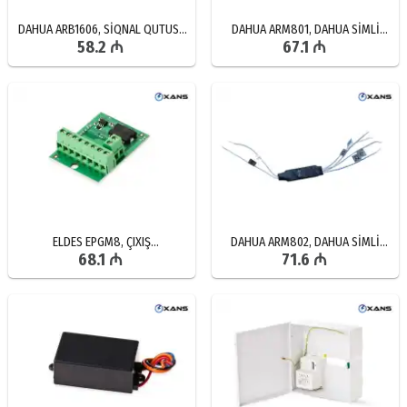
DAHUA ARB1606, SİQNAL QUTUSU
DAHUA ARM801, DAHUA SİMLİ
58.2 ₼
67.1 ₼
İNTERFEYSİ, RS-485 ƏLAQƏ
SİQNALLAR, 1 ZONALI
MODULU, DAHUA SİQNAL NƏZARƏT
GENİŞLƏNDİRMƏ MODULU, WİFİ
QUTUSU CİHAZI
MODUL AKSESUARLAR
ELDES EPGM8, ÇIXIŞ
DAHUA ARM802, DAHUA SİMLİ
68.1 ₼
71.6 ₼
GENİŞLƏNDİRİLMƏSİ ELDES
SİQNALLAR, MBUS 2 ZONALI
SİQNALLARI, HARDWİRED
GENİŞLƏNDİRMƏ MODULU, DAHUA
PROQRAMLAŞDIRILA BİLƏN ÇIXIŞ
MODUL AKSESUARLAR
GENİŞLƏNMƏSİ