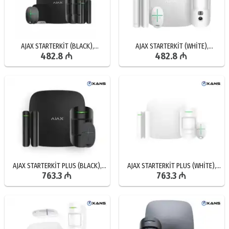
AJAX STARTERKİT (BLACK),
AJAX STARTERKİT (WHİTE),
482.8 ₼
482.8 ₼
SİQNALİZASİYA SİSTEMİ, MÜHAFİZƏ
SİQNALİZASİYA SİSTEMİ, MÜHAFİZƏ
SİSTEMİ, TƏHLÜKƏSİZLİK SİSTEMİ,
SİSTEMİ, SİQNALİZASİYA SATIŞI,
UCUZ SİQNALİZASİYA SATIŞI
UCUZ SİQNALİZASİYALAR
AJAX STARTERKİT PLUS (BLACK),
AJAX STARTERKİT PLUS (WHİTE),
763.3 ₼
763.3 ₼
SİQNALİZASİYA SİSTEMİ,
SİQNALİZASİYA SİSTEMİ,
TƏHLÜKƏSİZLİK SİSTEMİ, UCUZ
TƏHLÜKƏSİZLİK ÜÇÜN
SİQNALİZASİYA SATIŞI, MÜHAFİZƏ
SİQNALİZASİYA, ONLİNE
SİSTEMİ
SİQNALİZASİYA SATIŞI