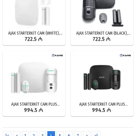
AJAX STARTERKİT CAM (WHİTE),
AJAX STARTERKİT CAM (BLACK),
722.5 ₼
722.5 ₼
MÜHAFİZƏ SİSTEMİ, SİQNALİZASİYA
MÜHAFİZƏ SİSTEMİ, SİQNALİZASİYA
SİSTEMİ SATIŞI, SİQNALİZASİYA
SİSTEMİ SATIŞI, SİQNALİZASİYA
SATIŞI, UCUZ SİQNALİZASİYA
QİYMƏTİ, UCUZ SİQNALİZASİYA
AJAX STARTERKİT CAM PLUS
AJAX STARTERKİT CAM PLUS
994.5 ₼
994.5 ₼
(WHİTE), MÜHAFİZƏ SİSTEMİ,
(BLACK), SİQNALİZASİYA SİSTEMİ,
SİQNALİZASİYA SİSTEMİ SATIŞI,
TƏHLÜKƏSİZLİK SİSTEMİ,
KEYFİYYƏTLİ SİQNALİZASİYA SATIŞI
SİQNALİZASİYA SATIŞI,
SİQNALİZASİYA QİYMƏTİ
|<
<
1
2
3
4
5
6
7
>
>|